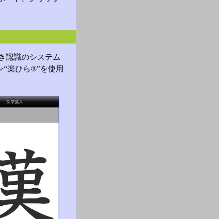
き認識のシステム
“楽ひら®”を使用