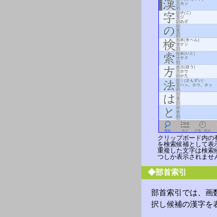
クリップボード内の
を検索候補として表
重複した文字は検索
つしか表示されませ
◆部首索引
部首索引では、画
択し候補の漢字を