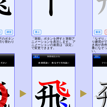
下のボタン
「筆順」ボタンを押すと筆順ア
「なぞり
切り替わり
ニメーションを表示します。 ア
り練習がで
ニメーションの速度は「設定」
き画が赤
で変更できます。
番になぞ
い。