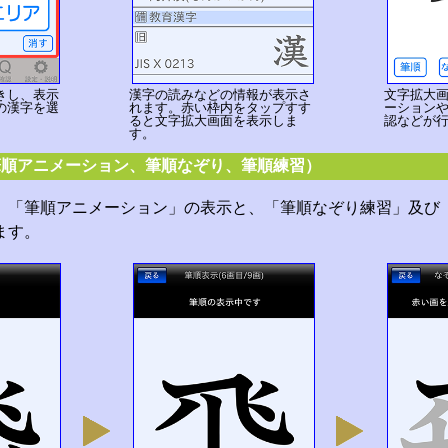
きし、表示
漢字の読みなどの情報が表示さ
文字拡大
の漢字を選
れます。赤い枠内をタップすす
ーション
ると文字拡大画面を表示しま
認などが
す。
筆順アニメーション、筆順なぞり、筆順練習）
、「筆順アニメーション」の表示と、「筆順なぞり練習」及び
ます。