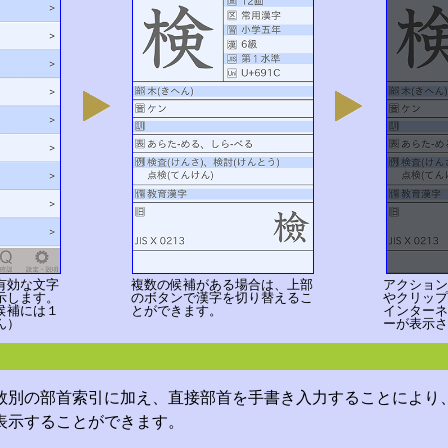
有効な文字
複数の候補がある場合は、上部
アクション
示します。
のボタンで漢字を切り替えるこ
やクリップ
候補には１
とができます。
インターネ
ん）
ーが表示さ
数別の部首索引に加え、直接部首を手書き入力することにより、
表示することができます。