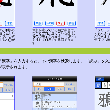
すと筆順の
筆順が違っている画は赤色で、
「フリー
順番に正しい
なぞる方向が違っている画は、
く表示さ
向で、なぞ
青色で表示されます。 「消す」
ができます
すると◯が
を押して何度でも挑戦できま
何度でも
す。
「漢字」を入力すると、その漢字を検索します。 「読み」を入
が表示されます。