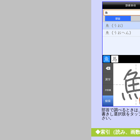
部首で調べるときは
書きし選択肢をタッ
さい。
◆索引（読み、画