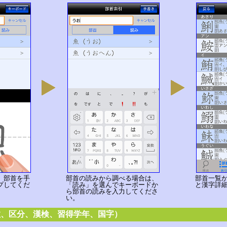
、部首を手
部首の読みから調べる場合は、
部首一覧
プしてくだ
「読み」を選んでキーボードか
と漢字詳
ら部首の読みを入力してくださ
い。
数、区分、漢検、習得学年、国字）