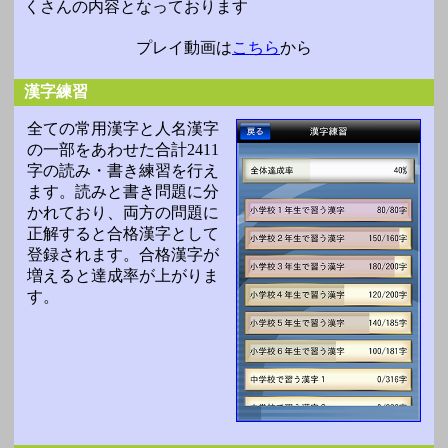
くさんの内容となっております
プレイ動画は
こちら
から
漢字練習
全ての常用漢字と人名漢字
の一部をあわせた合計2411
字の読み・書き練習を行え
ます。読みと書き問題に分
かれており、両方の問題に
正解すると合格漢字として
登録されます。合格漢字が
増えると達成率が上がりま
す。