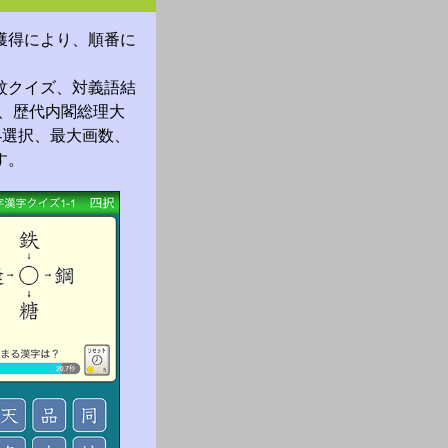
獲得により、順番に
紋クイズ、対義語結
、歴代内閣総理大
-選択、最大画数、
す。