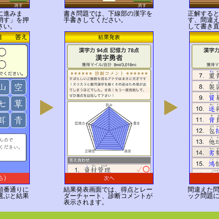
に進みま
書き問題では、下線部の漢字を
正解する
消す」を押
手書きしてください。
す、間違
さい。
して書き
順番通りに
結果発表画面では、得点とレー
間違えた
選ぶと結果
ダーチャート、診断コメントが
ック問題
。
表示されます。