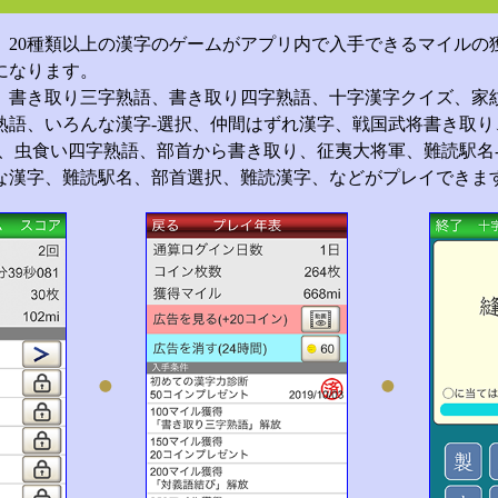
、20種類以上の漢字のゲームがアプリ内で入手できるマイルの
になります。
、書き取り三字熟語、書き取り四字熟語、十字漢字クイズ、家
熟語、いろんな漢字-選択、仲間はずれ漢字、戦国武将書き取り
択、虫食い四字熟語、部首から書き取り、征夷大将軍、難読駅名
な漢字、難読駅名、部首選択、難読漢字、などがプレイできま