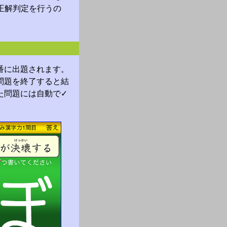
正解判定を行うの
番に出題されます。
問題を終了すると結
た問題には自動で✓