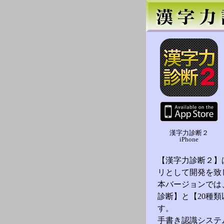
漢字力診断２
iPhone
【漢字力診断２】
リとして開発を致
本バージョンでは
診断】と【20種
す。
手書き認識システ