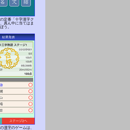
の定番「十字漢字ク
、真ん中に当てはま
ぼう。
の漢字のゲームは、