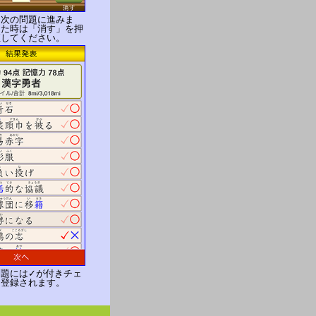
と次の問題に進みま
えた時は「消す」を押
直してください。
問題には✓が付きチェ
に登録されます。