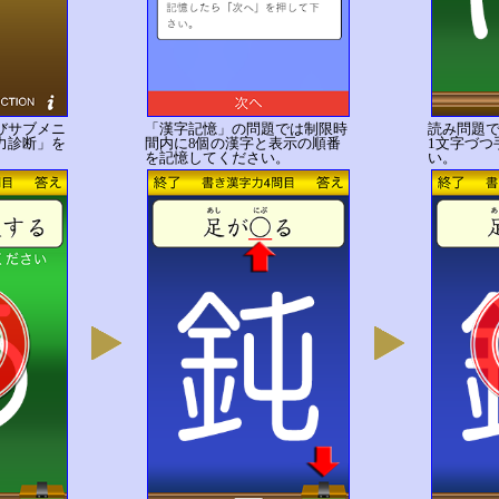
びサブメニ
「漢字記憶」の問題では制限時
読み問題
力診断」を
間内に8個の漢字と表示の順番
1文字づつ
を記憶してください。
い。