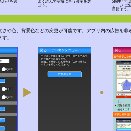
合わせを選
よく読んで空欄に合う漢字を選
5問中4問
ぼう。
テージに進
目指そう。
太さや色、背景色などの変更が可能です。アプリ内の広告を非
ます。