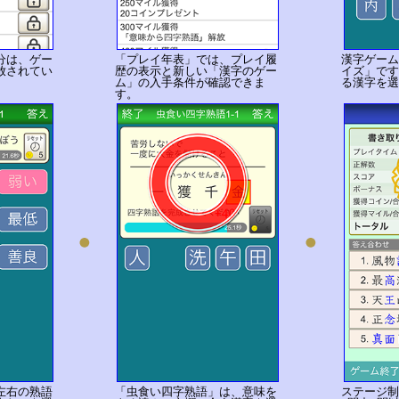
分は、ゲー
「プレイ年表」では、プレイ履
漢字ゲーム
放されてい
歴の表示と新しい「漢字のゲー
イズ」です
ム」の入手条件が確認できま
る漢字を選
す。
左右の熟語
「虫食い四字熟語」は、意味を
ステージ制