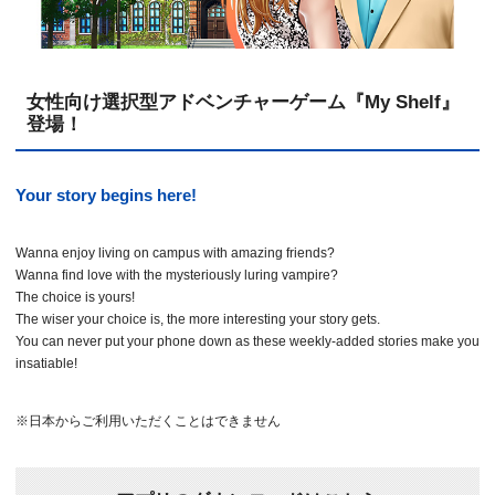
女性向け選択型アドベンチャーゲーム『My Shelf』
登場！
Your story begins here!
Wanna enjoy living on campus with amazing friends?
Wanna find love with the mysteriously luring vampire?
The choice is yours!
The wiser your choice is, the more interesting your story gets.
You can never put your phone down as these weekly-added stories make you
insatiable!
※日本からご利用いただくことはできません